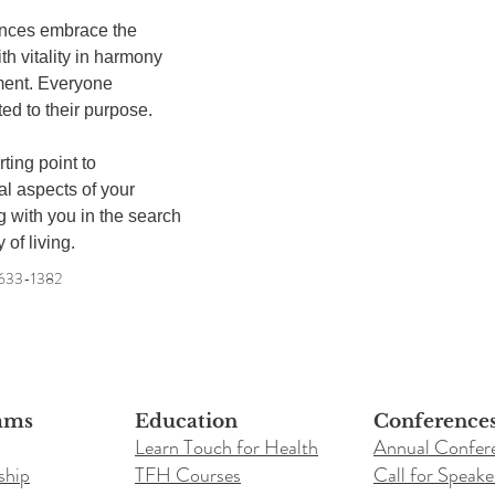
th vitality in harmony 
ment. Everyone 
ed to their purpose. 

ing point to 
al aspects of your 
 with you in the search 
 of living.
)633-1382
ams
Education
Conference
Learn Touch for Health
Annual Confer
ship
TFH Courses
Call for Speake