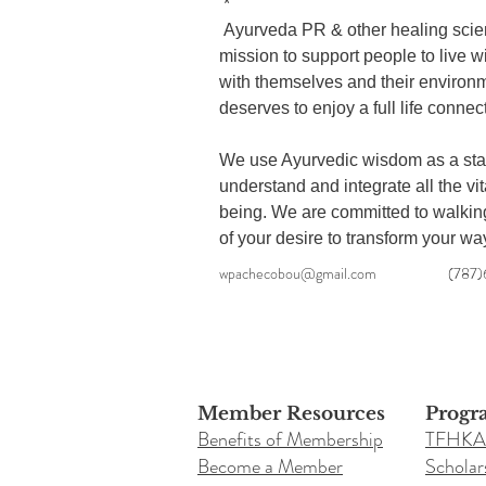
 *

 Ayurveda PR & other healing sciences embrace the 
mission to support people to live wi
with themselves and their environ
deserves to enjoy a full life connect
We use Ayurvedic wisdom as a start
understand and integrate all the vit
being. We are committed to walking
of your desire to transform your way
wpachecobou@gmail.com
(787
Member Resources
Progr
Benefits of Membership
TFHKA
Become a Member
Scholar