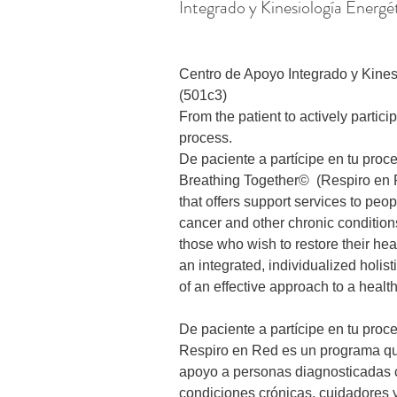
Integrado y Kinesiología Energé
Centro de Apoyo Integrado y Kines
(501c3)

From the patient to actively partici
process.  

De paciente a partícipe en tu proc
Breathing Together©  (Respiro en 
that offers support services to peo
cancer and other chronic conditions
those who wish to restore their hea
an integrated, individualized holist
of an effective approach to a healt
De paciente a partícipe en tu proc
Respiro en Red es un programa que
apoyo a personas diagnosticadas 
condiciones crónicas, cuidadores 