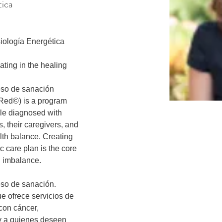
tica
iología Energética 
pating in the healing 
eso de sanación

Red©) is a program 
ple diagnosed with 
, their caregivers, and 
lth balance. Creating 
ic care plan is the core 
h imbalance.

eso de sanación.

 ofrece servicios de 
con cáncer, 
y a quienes deseen 