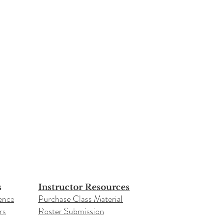
s
Instructor Resources
ence
Purchase Class Material
rs
Roster Submission​